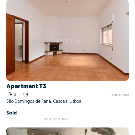
Apartment T3
2
4
ZMPT544830
São Domingos de Rana, Cascais, Lisboa
Sold
AMI License 4662