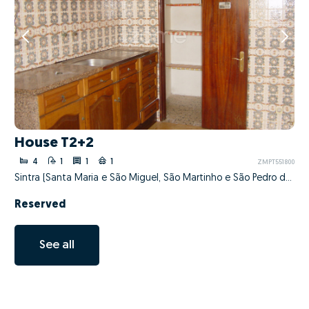
House T2+2
4
1
1
1
ZMPT551800
Sintra (Santa Maria e São Miguel, São Martinho e São Pedro de Penaferrim), Sintra, Lisboa
Reserved
See all