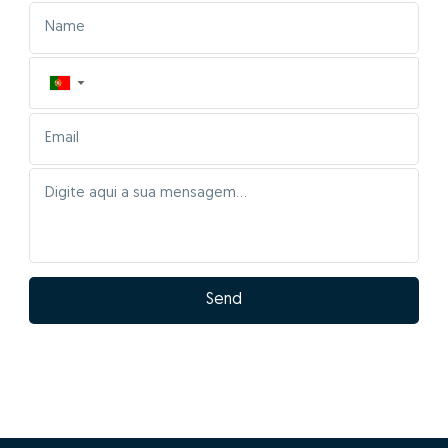
▼
Send