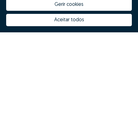
Gerir cookies
How much is my house worth
Zome Innovation
Why choose Zome
Hubs Zome
Aceitar todos
Mission, vision and values
Team
Prizes
Contacts
Revista NOTES
FAQs
© Zome 2025
Privacy policy
Terms and conditions
Alternative dispute resolution
Complaint book