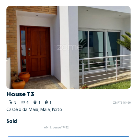
House T3
5
4
1
1
ZMPT546460
Castêlo da Maia, Maia, Porto
Sold
AMI License 17432