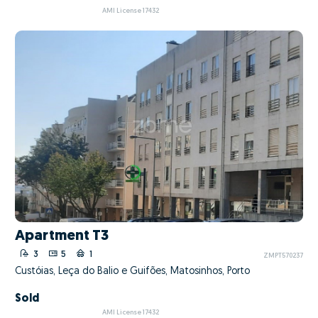
AMI License 17432
Apartment T3
3
5
1
ZMPT570237
Custóias, Leça do Balio e Guifões, Matosinhos, Porto
Sold
AMI License 17432