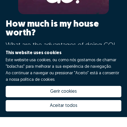
How much is my house
worth?
What are the advantages of doing GO!
with Zome?
This website uses cookies
Este website usa cookies, ou como nós gostamos de chamar
"bolachas" para melhorar a sua experiência de navegação.
Say GO!
Ao continuar a navegar ou pressionar "Aceito" está a consentir
a nossa política de cookies.
Gerir cookies
Aceitar todos
How much is my house worth
Zome Innovation