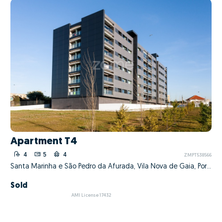
Apartment T4
4
5
4
ZMPT538566
Santa Marinha e São Pedro da Afurada, Vila Nova de Gaia, Porto
Sold
AMI License 17432