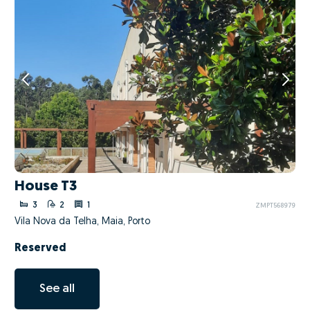
House T3
3
2
1
ZMPT568979
Vila Nova da Telha, Maia, Porto
Reserved
See all