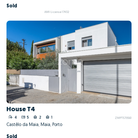
Sold
AMI License 17432
House T4
4
5
2
1
ZMPT570561
Castêlo da Maia, Maia, Porto
Sold