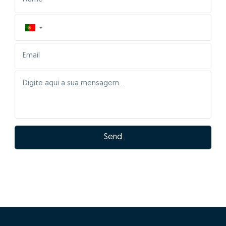
▼
Send