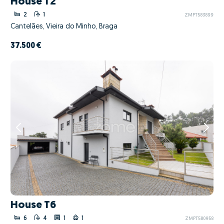
House T2
2
1
ZMPT583899
Cantelães, Vieira do Minho, Braga
37.500 €
House T6
6
4
1
1
ZMPT580958