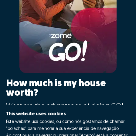
How much is my house
worth?
What are the advantages of doing GO!
with Zome?
This website uses cookies
Este website usa cookies, ou como nós gostamos de chamar
"bolachas" para melhorar a sua experiência de navegação.
Say GO!
Ao continuar a navegar ou pressionar "Aceito" está a consentir