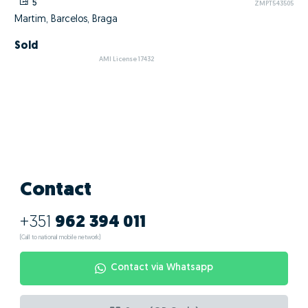
5
ZMPT543505
Martim, Barcelos, Braga
Sold
AMI License 17432
Contact
+351
962 394 011
(Call to national mobile network)
Contact via Whatsapp