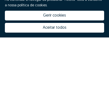
a nossa política de cookies.
Gerir cookies
Aceitar todos
How much is my house worth
Zome Innovation
Why choose Zome
Hubs Zome
Mission, vision and values
Team
Prizes
Contacts
Revista NOTES
FAQs
© Zome 2025
Privacy policy