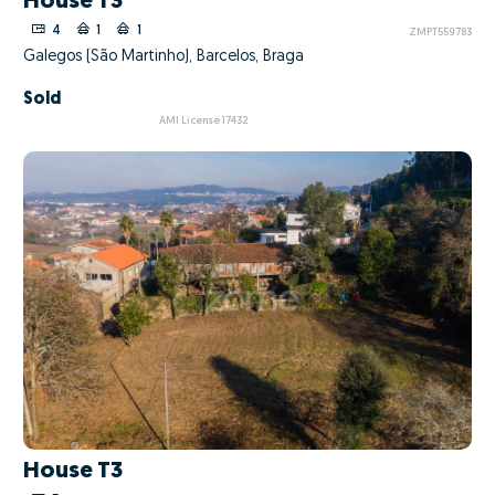
House T3
4
1
1
ZMPT559783
Galegos (São Martinho), Barcelos, Braga
Sold
AMI License 17432
House T3