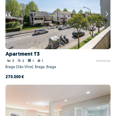
Apartment T3
3
2
1
1
ZMPT587259
Braga (São Vítor), Braga, Braga
270.000 €