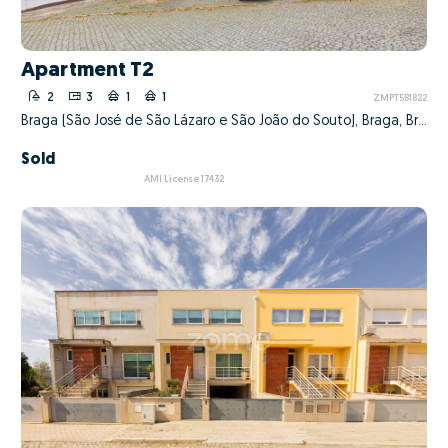
Apartment T2
2
3
1
1
ZMPT581822
Braga (São José de São Lázaro e São João do Souto), Braga, Braga
Sold
AMI License 17432