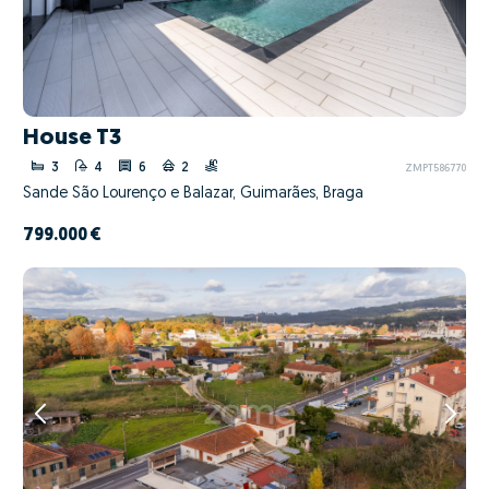
House T3
3
4
6
2
ZMPT586770
Sande São Lourenço e Balazar, Guimarães, Braga
799.000 €