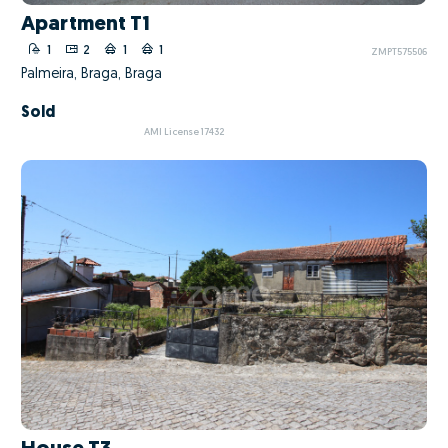
Apartment T1
1
2
1
1
ZMPT575506
Palmeira, Braga, Braga
Sold
AMI License 17432