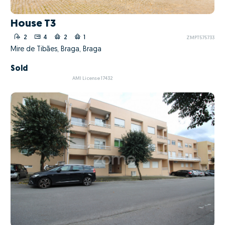
House T3
2
4
2
1
ZMPT575733
Mire de Tibães, Braga, Braga
Sold
AMI License 17432