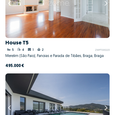
House T5
5
4
1
2
ZMPT590223
Merelim (São Paio), Panoias e Parada de Tibães, Braga, Braga
495.000 €