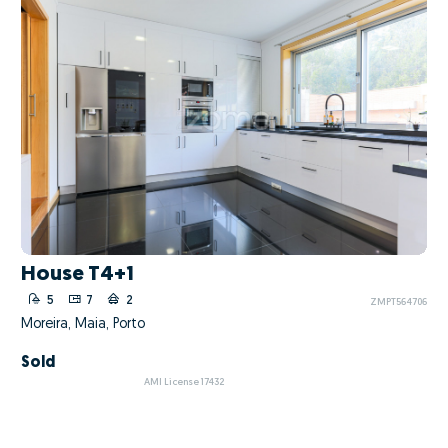
House T4+1
5
7
2
ZMPT564706
Moreira, Maia, Porto
Sold
AMI License 17432