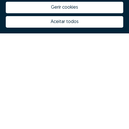
Gerir cookies
How much is my house worth
Zome Innovation
Why choose Zome
Hubs Zome
Aceitar todos
Mission, vision and values
Team
Prizes
Contacts
Revista NOTES
FAQs
© Zome 2025
Privacy policy
Terms and conditions
Alternative dispute resolution
Complaint book