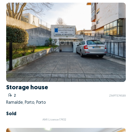
Storage house
2
ZMPT574589
Ramalde, Porto, Porto
Sold
AMI License 17432