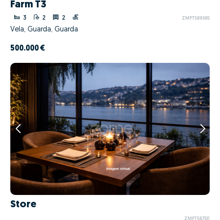
Farm T3
3
2
2
ZMPT589085
Vela, Guarda, Guarda
500.000 €
Store
ZMPT587511