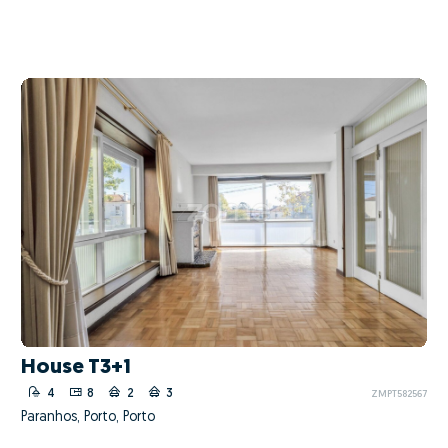
House T3+1
4
8
2
3
ZMPT582567
Paranhos, Porto, Porto