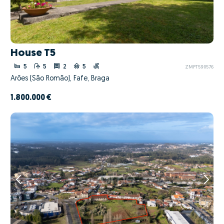
House T5
5
5
2
5
ZMPT590576
Arões (São Romão), Fafe, Braga
1.800.000 €