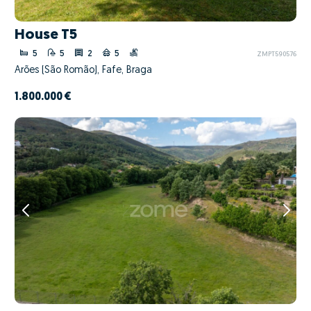
House T5
5
5
2
5
ZMPT590576
Arões (São Romão), Fafe, Braga
1.800.000 €