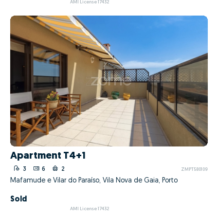
AMI License 17432
Apartment T4+1
3
6
2
ZMPT580109
Mafamude e Vilar do Paraíso, Vila Nova de Gaia, Porto
Sold
AMI License 17432