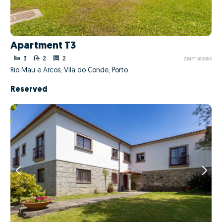
Apartment T3
3
2
2
ZMPT589868
Rio Mau e Arcos, Vila do Conde, Porto
Reserved