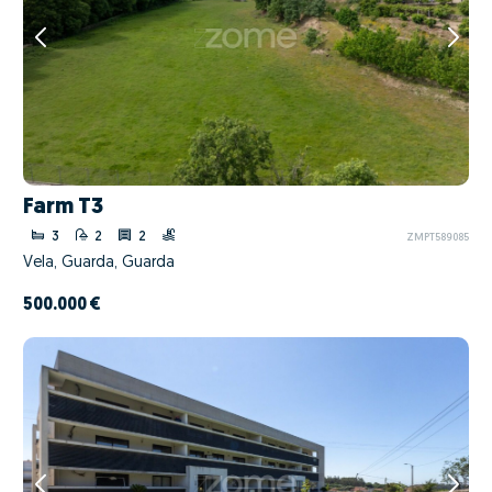
Farm T3
3
2
2
ZMPT589085
Vela, Guarda, Guarda
500.000 €