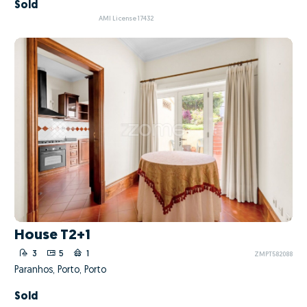
Sold
AMI License 17432
House T2+1
3
5
1
ZMPT582088
Paranhos, Porto, Porto
Sold