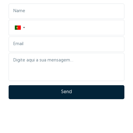
▼
Send