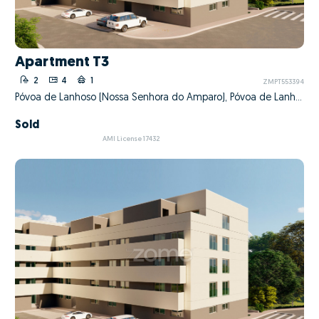
Apartment T3
2
4
1
ZMPT553394
Póvoa de Lanhoso (Nossa Senhora do Amparo), Póvoa de Lanhoso, Braga
Sold
AMI License 17432