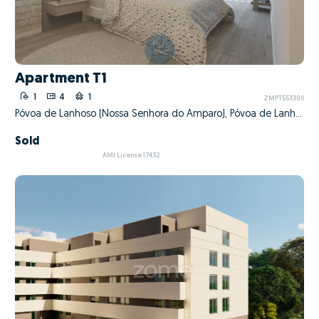
Apartment T1
1
4
1
ZMPT553390
Póvoa de Lanhoso (Nossa Senhora do Amparo), Póvoa de Lanhoso, Braga
Sold
AMI License 17432