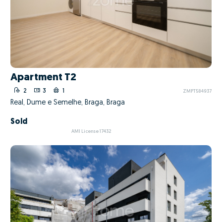
Apartment T2
2
3
1
ZMPT584937
Real, Dume e Semelhe, Braga, Braga
Sold
AMI License 17432