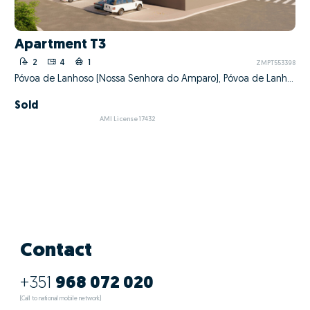
Apartment T3
2
4
1
ZMPT553398
Póvoa de Lanhoso (Nossa Senhora do Amparo), Póvoa de Lanhoso, Braga
Sold
AMI License 17432
Contact
+351
968 072 020
(Call to national mobile network)