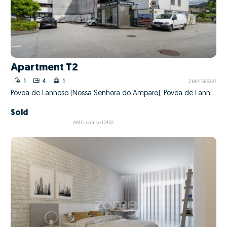
Apartment T2
1
4
1
ZMPT553387
Póvoa de Lanhoso (Nossa Senhora do Amparo), Póvoa de Lanhoso, Braga
Sold
AMI License 17432