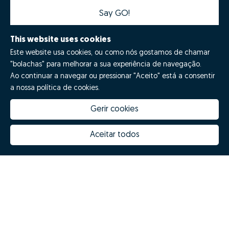
Say GO!
This website uses cookies
Este website usa cookies, ou como nós gostamos de chamar
"bolachas" para melhorar a sua experiência de navegação.
Ao continuar a navegar ou pressionar "Aceito" está a consentir
a nossa política de cookies.
Gerir cookies
How much is my house worth
Zome Innovation
Why choose Zome
Hubs Zome
Aceitar todos
Mission, vision and values
Team
Prizes
Contacts
Revista NOTES
FAQs
© Zome 2025