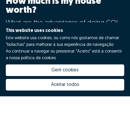
How much is my house
worth?
What are the advantages of doing GO!
with Zome?
This website uses cookies
Este website usa cookies, ou como nós gostamos de chamar
"bolachas" para melhorar a sua experiência de navegação.
Say GO!
Ao continuar a navegar ou pressionar "Aceito" está a consentir
a nossa política de cookies.
Gerir cookies
Aceitar todos
How much is my house worth
Zome Innovation
Why choose Zome
Hubs Zome
Mission, vision and values
Team
Prizes
Contacts