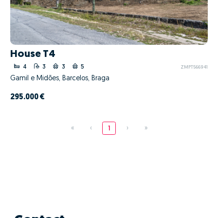
House T4
4
3
3
5
ZMPT566941
Gamil e Midões, Barcelos, Braga
295.000 €
«
‹
1
›
»