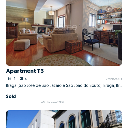
Apartment T3
2
4
ZMPT535734
Braga (São José de São Lázaro e São João do Souto), Braga, Braga
Sold
AMI License 17432