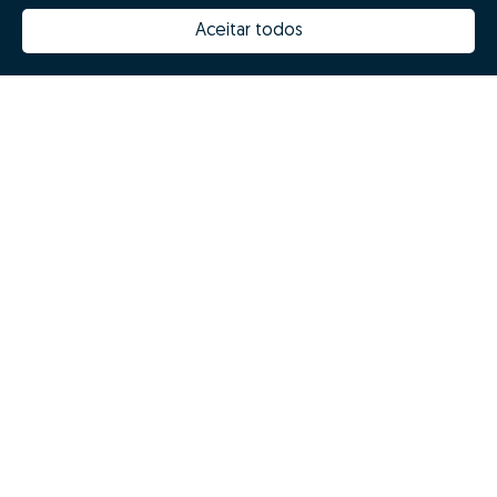
Why choose Zome
Hubs Zome
Aceitar todos
Mission, vision and values
Team
Prizes
Contacts
Revista NOTES
FAQs
© Zome 2025
Privacy policy
Terms and conditions
Alternative dispute resolution
Complaint book
Inglês (EN)
Zome Espanha