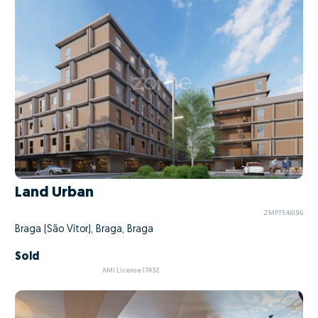
Land Urban
ZMPT546196
Braga (São Vítor), Braga, Braga
Sold
AMI License 17432