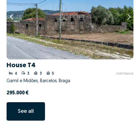
House T4
4
3
3
5
ZMPT566941
Gamil e Midões, Barcelos, Braga
295.000 €
See all