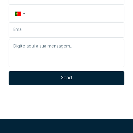
▼
Send