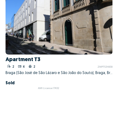
Apartment T3
2
4
2
ZMPT534838
Braga (São José de São Lázaro e São João do Souto), Braga, Braga
Sold
AMI License 17432