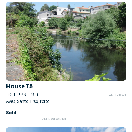
House T5
1
6
2
ZMPT546074
Aves, Santo Tirso, Porto
Sold
AMI License 17432