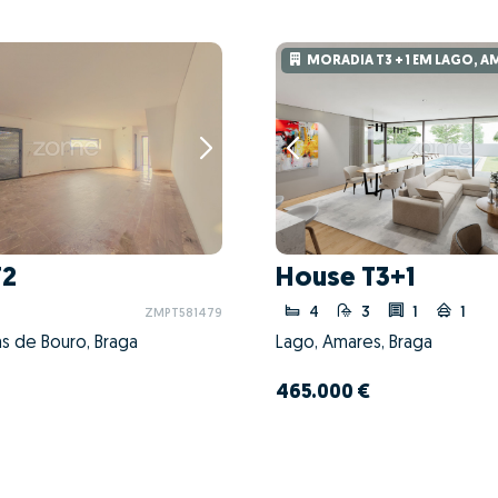
MORADIA T3 + 1 EM LAGO, A
T2
House T3+1
4
3
1
1
ZMPT581479
ras de Bouro, Braga
Lago, Amares, Braga
465.000 €