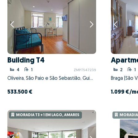
Building T4
Apartme
4
1
2
1
ZMPT547239
Oliveira, São Paio e São Sebastião, Guimarães, Braga
Braga (São V
533.500 €
1.099 €
/m
MORADIA T3 + 1 EM LAGO, AMARES
MORADIA T