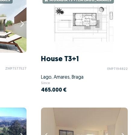
MARES
MORADIA T3 + 1 EM LAGO, AMARES
House T3+1
ZMPT577527
EMPT194822
Lago, Amares, Braga
Since
465.000 €