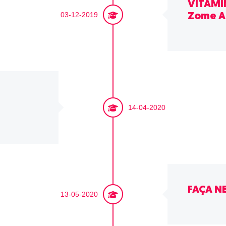
VITAMIN
03-12-2019
Zome A
14-04-2020
FAÇA N
13-05-2020