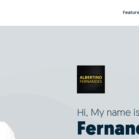
Featur
Hi, My name i
Fernan