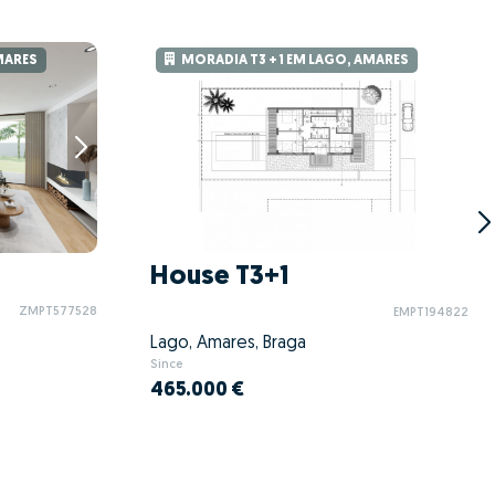
MARES
MORADIA T3 + 1 EM LAGO, AMARES
House T3+1
ZMPT577528
EMPT194822
Lago, Amares, Braga
Since
465.000 €