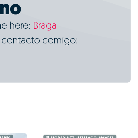
ino
me here:
Braga
m contacto comigo: