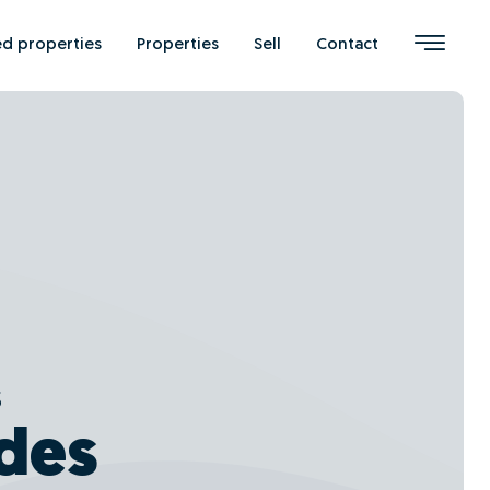
ed properties
Properties
Sell
Contact
s
des