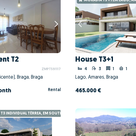
MORADIA T3 + 1 EM LAGO, A
nt T2
House T3+1
4
3
1
1
ZMPT591117
icente), Braga, Braga
Lago, Amares, Braga
Rental
onth
465.000 €
3 INDIVIDUAL TÉRREA, EM SOUTELO, VILA VERDE