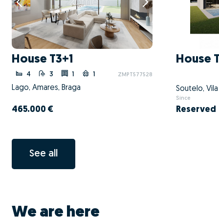
House T3+1
House 
4
3
1
1
ZMPT577528
Lago, Amares, Braga
Soutelo, Vil
Since
465.000 €
Reserved
See all
We are here