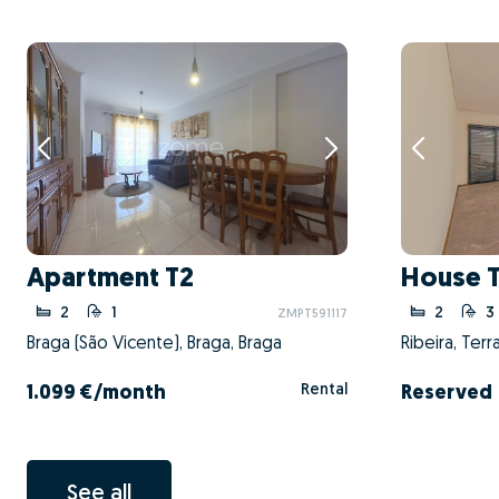
Apartment T2
House 
2
1
2
3
ZMPT591117
Braga (São Vicente), Braga, Braga
Ribeira, Ter
Rental
1.099 €
/month
Reserved
See all