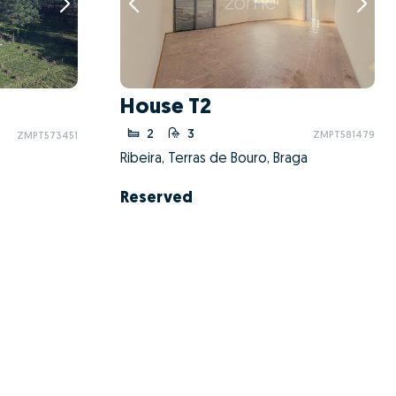
House T2
2
3
ZMPT581479
ZMPT573451
Ribeira, Terras de Bouro, Braga
Reserved