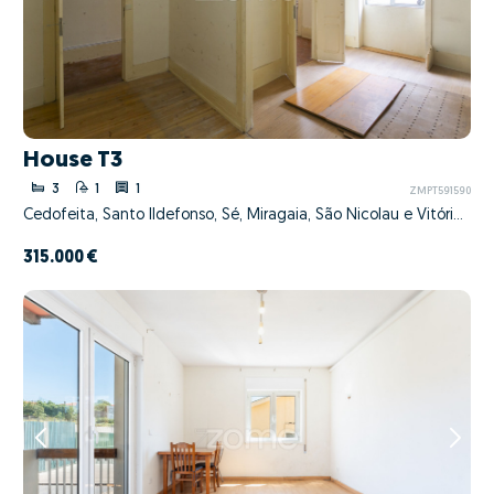
House T3
3
1
1
ZMPT591590
Cedofeita, Santo Ildefonso, Sé, Miragaia, São Nicolau e Vitória, Porto, Porto
315.000 €