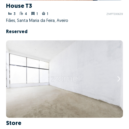
House T3
3
4
1
1
ZMPT590639
Fiães, Santa Maria da Feira, Aveiro
Reserved
Store