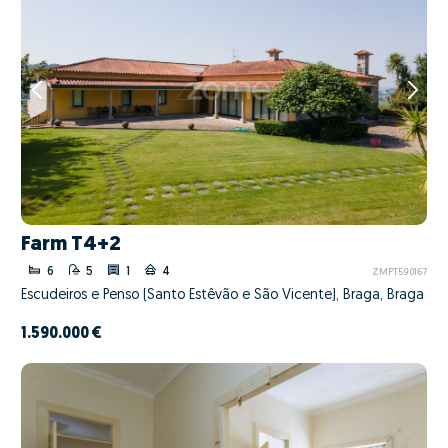
Farm T4+2
6
5
1
4
ZMPT590167
Escudeiros e Penso (Santo Estêvão e São Vicente), Braga, Braga
1.590.000 €