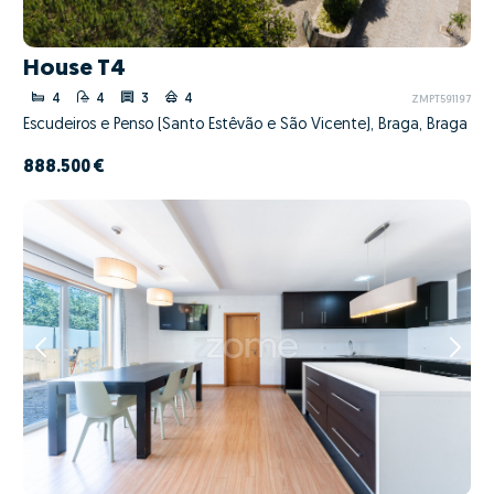
House T4
4
4
3
4
ZMPT591197
Escudeiros e Penso (Santo Estêvão e São Vicente), Braga, Braga
888.500 €