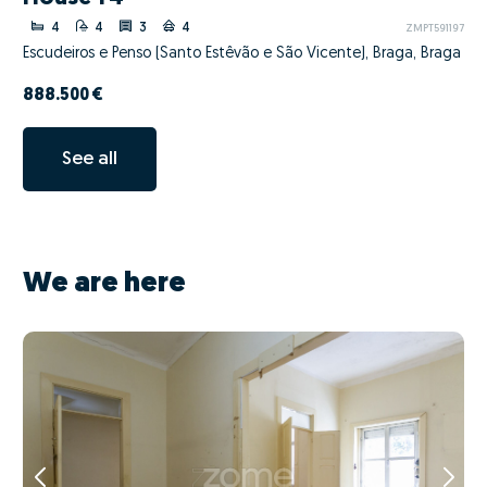
4
4
3
4
ZMPT591197
Escudeiros e Penso (Santo Estêvão e São Vicente), Braga, Braga
888.500 €
See all
We are here