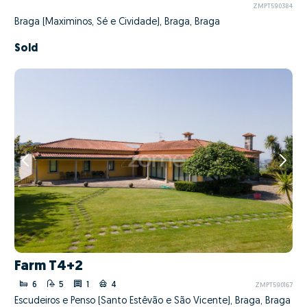
ZMPT590384
Braga (Maximinos, Sé e Cividade), Braga, Braga
Sold
Farm T4+2
6
5
1
4
ZMPT590167
Escudeiros e Penso (Santo Estêvão e São Vicente), Braga, Braga