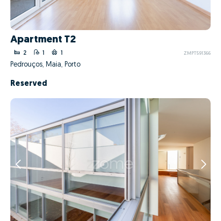
Apartment T2
2
1
1
ZMPT591366
Pedrouços, Maia, Porto
Reserved