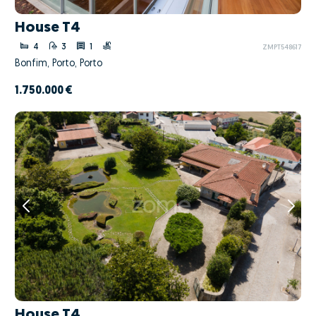
House T4
4
3
1
ZMPT548617
Bonfim, Porto, Porto
1.750.000 €
House T4