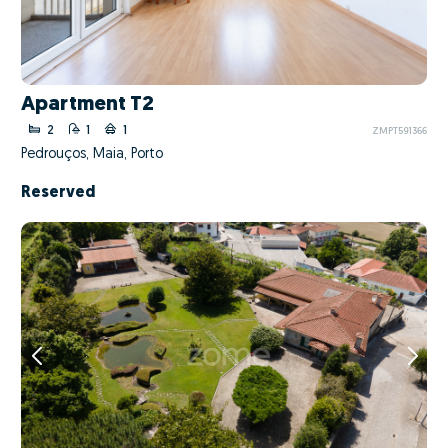
Apartment T2
2
1
1
ZMPT591366
Pedrouços, Maia, Porto
Reserved