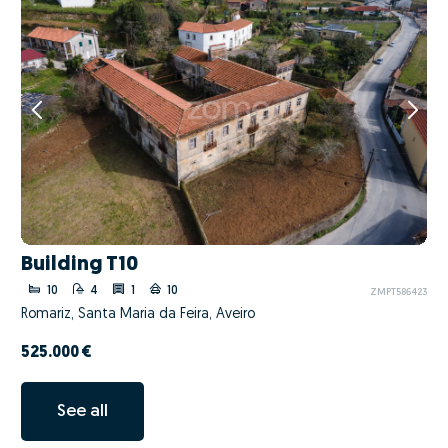
Building T10
10
4
1
10
ZMPT586423
Romariz, Santa Maria da Feira, Aveiro
525.000 €
See all