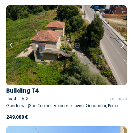
Building T4
4
2
ZMPT589538
Gondomar (São Cosme), Valbom e Jovim, Gondomar, Porto
249.000 €