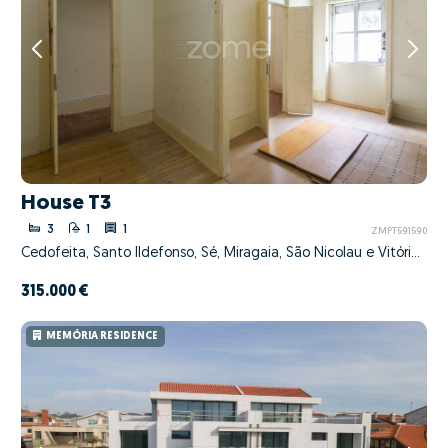
House T3
3
1
1
ZMPT591590
Cedofeita, Santo Ildefonso, Sé, Miragaia, São Nicolau e Vitória, Porto, Porto
315.000 €
MEMÓRIA RESIDENCE