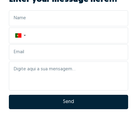
▼
Send