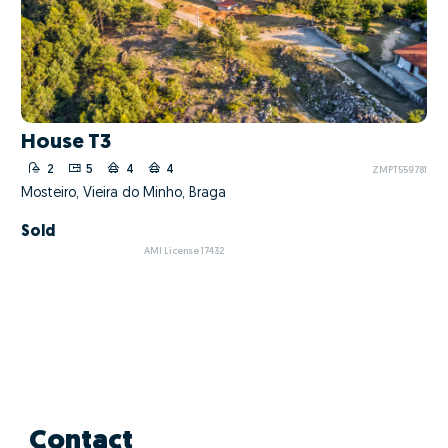
House T3
2
5
4
4
ZMPT559781
Mosteiro, Vieira do Minho, Braga
Sold
AMI License 17432
Contact