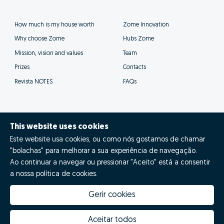
How much is my house worth
Zome Innovation
Why choose Zome
Hubs Zome
Mission, vision and values
Team
Prizes
Contacts
Revista NOTES
FAQs
This website uses cookies
© Zome 2025
Este website usa cookies, ou como nós gostamos de chamar
"bolachas" para melhorar a sua experiência de navegação.
Privacy policy
Ao continuar a navegar ou pressionar "Aceito" está a consentir
a nossa política de cookies.
Terms and conditions
Gerir cookies
Alternative dispute resolution
Complaint book
Aceitar todos