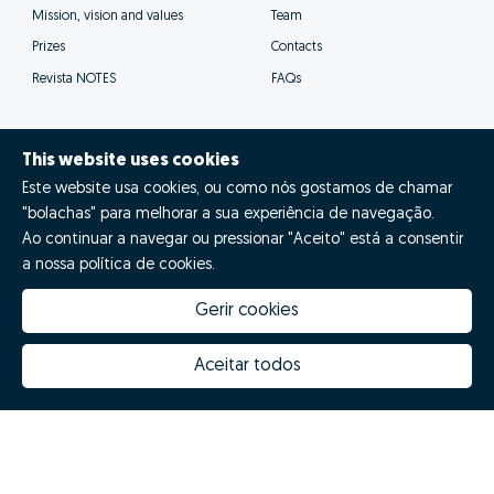
Mission, vision and values
Team
Prizes
Contacts
Revista NOTES
FAQs
This website uses cookies
Este website usa cookies, ou como nós gostamos de chamar
© Zome 2025
"bolachas" para melhorar a sua experiência de navegação.
Ao continuar a navegar ou pressionar "Aceito" está a consentir
Privacy policy
a nossa política de cookies.
Terms and conditions
Gerir cookies
Alternative dispute resolution
Aceitar todos
Complaint book
Inglês (EN)
Zome Espanha