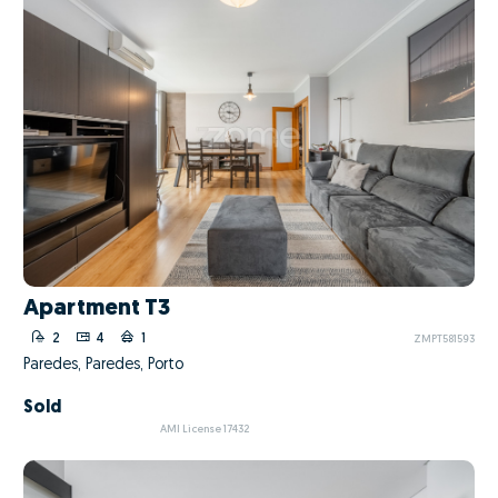
Apartment T3
2
4
1
ZMPT581593
Paredes, Paredes, Porto
Sold
AMI License 17432