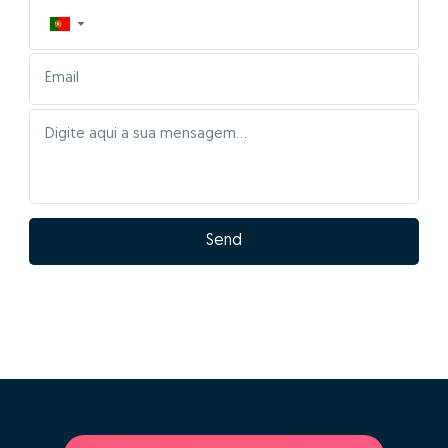
▼
Send