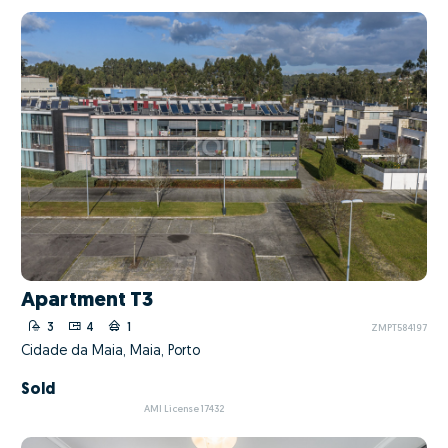
Apartment T3
3
4
1
ZMPT584197
Cidade da Maia, Maia, Porto
Sold
AMI License 17432