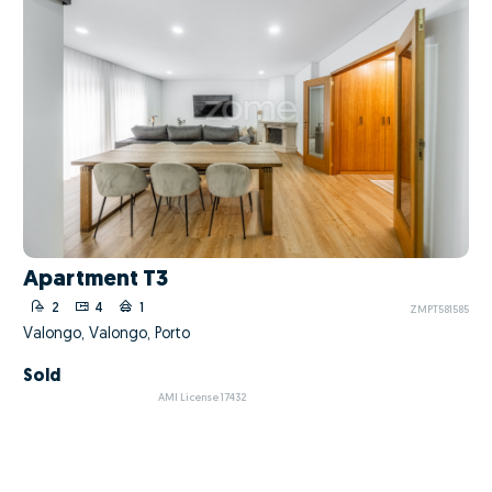
Apartment T3
2
4
1
ZMPT581585
Valongo, Valongo, Porto
Sold
AMI License 17432