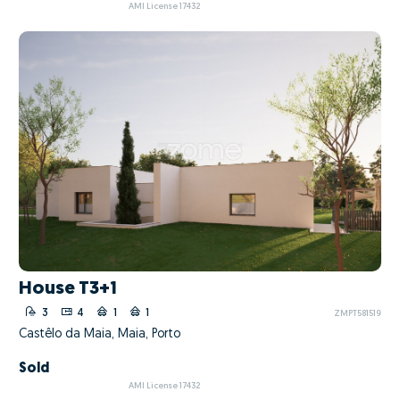
AMI License 17432
House T3+1
3
4
1
1
ZMPT581519
Castêlo da Maia, Maia, Porto
Sold
AMI License 17432