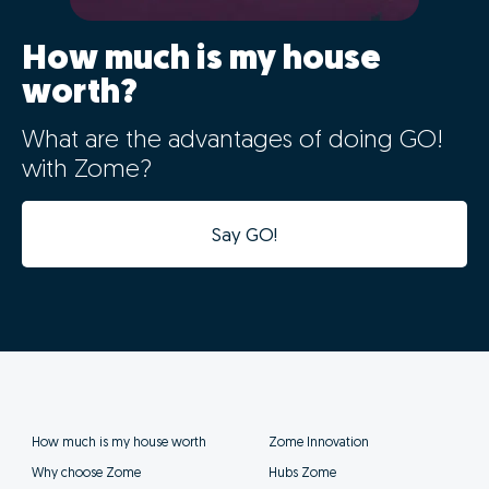
How much is my house
worth?
What are the advantages of doing GO!
with Zome?
Say GO!
How much is my house worth
Zome Innovation
Why choose Zome
Hubs Zome