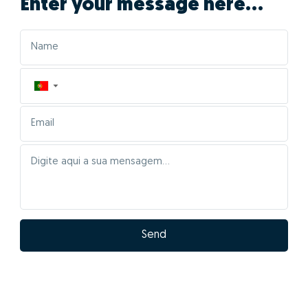
Enter your message here...
▼
Send