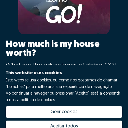
How much is my house
worth?
What are the advantages of doing GO!
with Zome?
This website uses cookies
Este website usa cookies, ou como nós gostamos de chamar
"bolachas" para melhorar a sua experiência de navegação.
Say GO!
Ao continuar a navegar ou pressionar "Aceito" está a consentir
a nossa política de cookies.
Gerir cookies
Aceitar todos