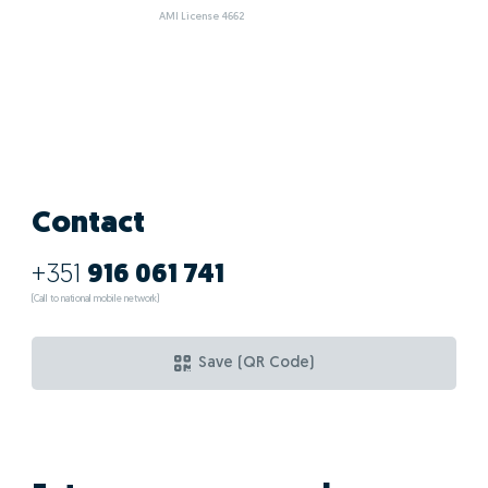
AMI License 4662
Contact
+351
916 061 741
(Call to national mobile network)
Save (QR Code)