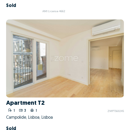
Sold
AMI License 4662
Apartment T2
1
3
1
ZMPT560245
Campolide, Lisboa, Lisboa
Sold