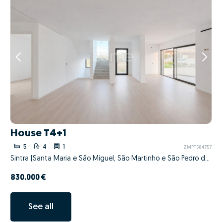
House T4+1
5
4
1
ZMPT584757
Sintra (Santa Maria e São Miguel, São Martinho e São Pedro de Penaferrim), Sintra, Lisboa
830.000 €
See all