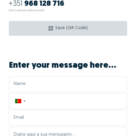
+351
968 128 716
(Call to national mobile network)
Save (QR Code)
Enter your message here...
▼