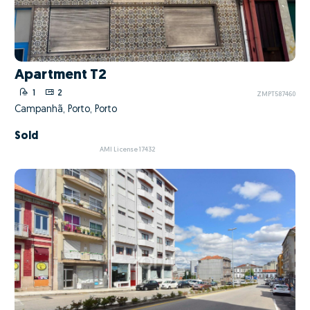
Apartment T2
1
2
ZMPT587460
Campanhã, Porto, Porto
Sold
AMI License 17432