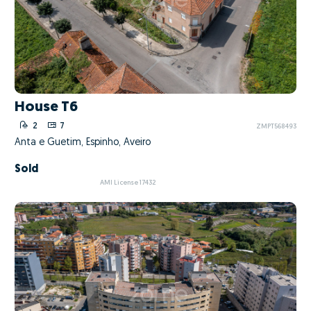
House T6
2
7
ZMPT568493
Anta e Guetim, Espinho, Aveiro
Sold
AMI License 17432