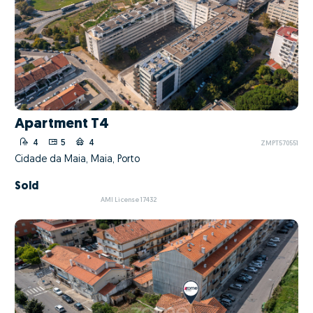
Apartment T4
4
5
4
ZMPT570551
Cidade da Maia, Maia, Porto
Sold
AMI License 17432