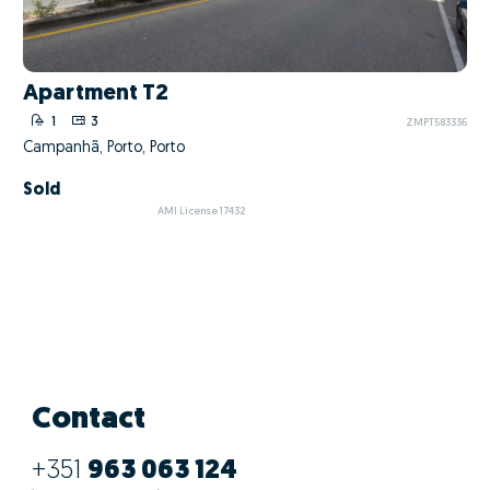
Apartment T2
1
3
ZMPT583336
Campanhã, Porto, Porto
Sold
AMI License 17432
Contact
+351
963 063 124