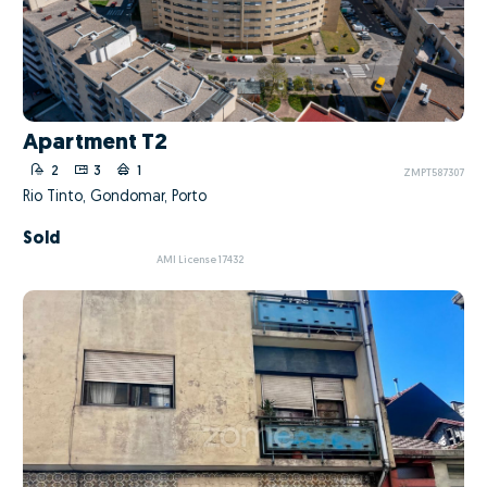
Apartment T2
2
3
1
ZMPT587307
Rio Tinto, Gondomar, Porto
Sold
AMI License 17432