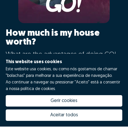
How much is my house
worth?
What are the advantages of doing GO!
with Zome?
This website uses cookies
Este website usa cookies, ou como nós gostamos de chamar
"bolachas" para melhorar a sua experiência de navegação.
Say GO!
Ao continuar a navegar ou pressionar "Aceito" está a consentir
a nossa política de cookies.
Gerir cookies
Aceitar todos