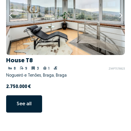
House T8
8
9
3
1
ZMPT578823
Nogueiró e Tenões, Braga, Braga
2.750.000 €
See all