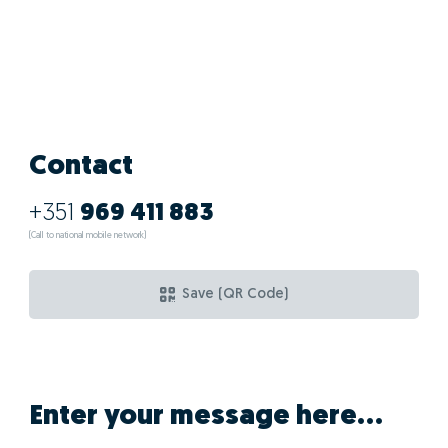
Contact
+351
969 411 883
(Call to national mobile network)
Save (QR Code)
Enter your message here...