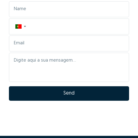
▼
Send