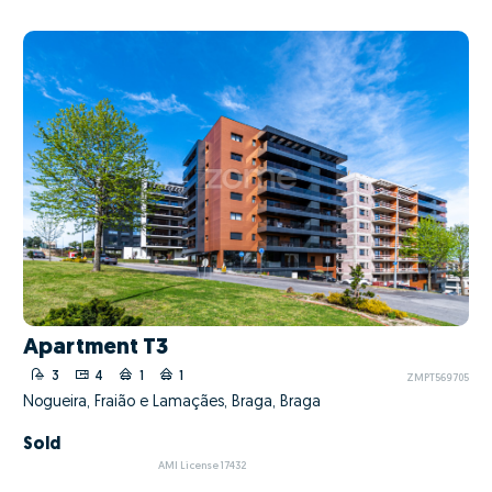
Apartment T3
3
4
1
1
ZMPT569705
Nogueira, Fraião e Lamaçães, Braga, Braga
Sold
AMI License 17432