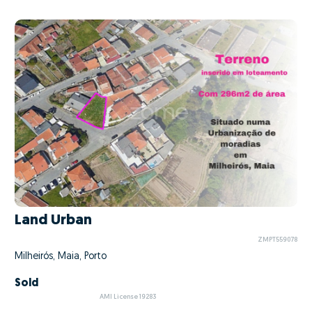
Land Urban
ZMPT559078
Milheirós, Maia, Porto
Sold
AMI License 19283