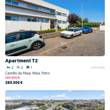
Apartment T2
2
2
1
ZMPT590635
Castêlo da Maia, Maia, Porto
294.900 €
289.000 €