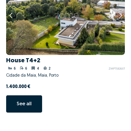
House T4+2
6
6
4
2
ZMPT582607
Cidade da Maia, Maia, Porto
1.400.000 €
See all