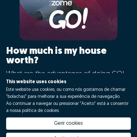
How much is my house
worth?
What are the advantages of doing GO!
with Zome?
This website uses cookies
Este website usa cookies, ou como nós gostamos de chamar
"bolachas" para melhorar a sua experiência de navegação.
Say GO!
Ao continuar a navegar ou pressionar "Aceito" está a consentir
a nossa política de cookies.
Gerir cookies