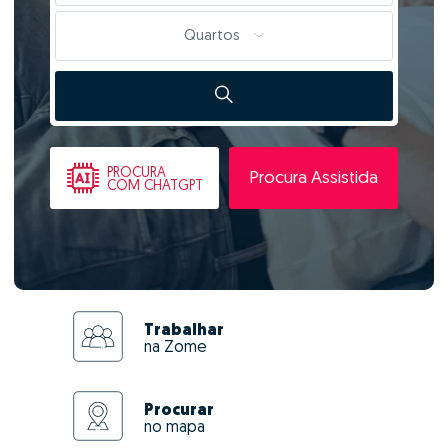
Quartos
PROCURA
Procura Assistida
COM CHATGPT
Trabalhar
na Zome
Procurar
no mapa