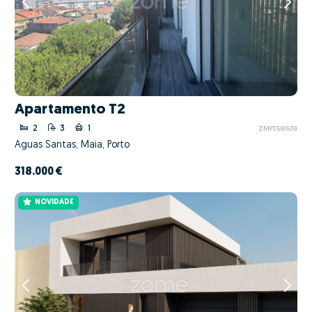
Apartamento T2
2
3
1
ZMPT591509
Águas Santas, Maia, Porto
318.000 €
NOVIDADE