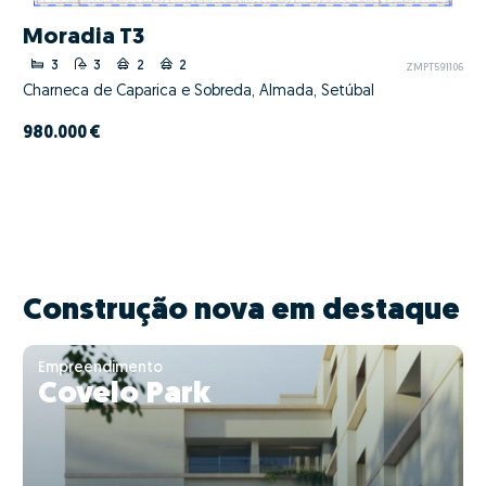
Moradia T3
3
3
2
2
ZMPT591106
Charneca de Caparica e Sobreda, Almada, Setúbal
980.000 €
Construção nova em destaque
Empreendimento
Covelo Park