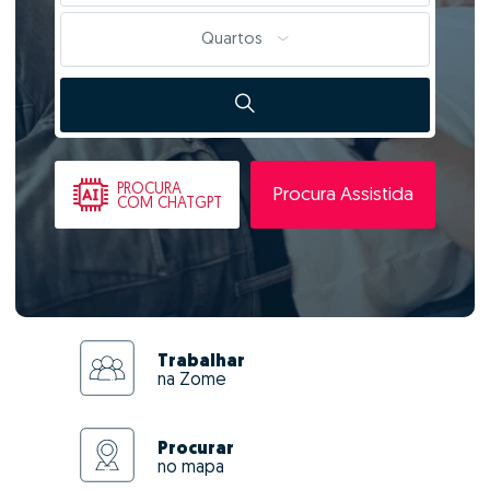
Quartos
PROCURA
Procura Assistida
COM CHATGPT
Trabalhar
na Zome
Procurar
no mapa