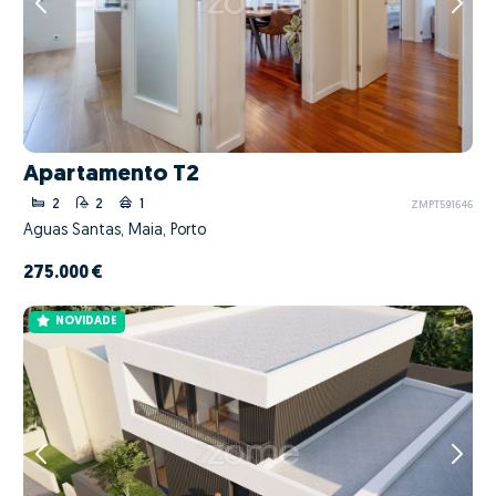
Apartamento T2
2
2
1
ZMPT591646
Águas Santas, Maia, Porto
275.000 €
NOVIDADE