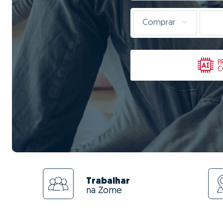
Comprar
P
C
Trabalhar
na Zome