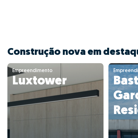
Construção nova em destaq
Empreendimento
Empreend
Luxtower
Bas
Gar
Res