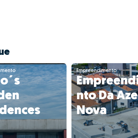
ue
imento
Empreendimento
to´s
Empreend
den
nto Da Az
idences
Nova