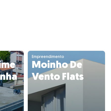
Empreendimento
ime
Moinho De
enha
Vento Flats