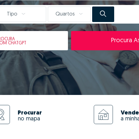
Tipo
Quartos
ROCURA
Procura As
OM CHATGPT
Procurar
Vende
no mapa
a minh