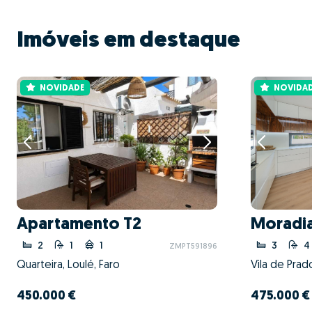
Imóveis em destaque
NOVIDADE
NOVIDA
Apartamento T2
Moradia
2
1
1
3
4
ZMPT591896
Quarteira, Loulé, Faro
Vila de Prad
450.000 €
475.000 €