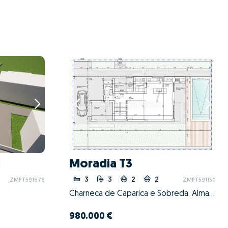
1
Moradia T3
3
3
2
2
ZMPT591676
ZMPT591150
Charneca de Caparica e Sobreda, Almada, Setúbal
980.000 €