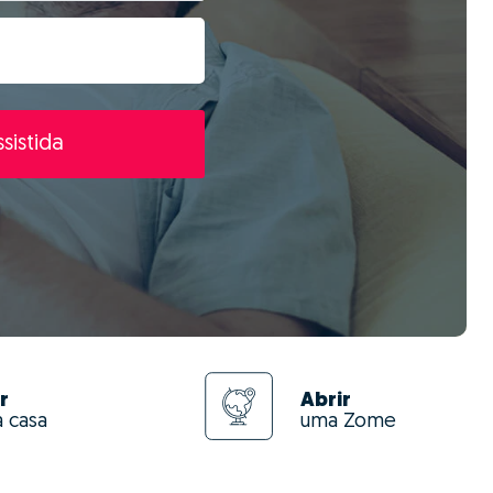
sistida
r
Abrir
a casa
uma Zome