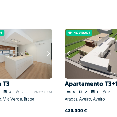
DE
NOVIDADE
 T3
Apartamento T3+
4
2
4
2
1
2
ZMPT591634
o, Vila Verde, Braga
Aradas, Aveiro, Aveiro
430.000 €