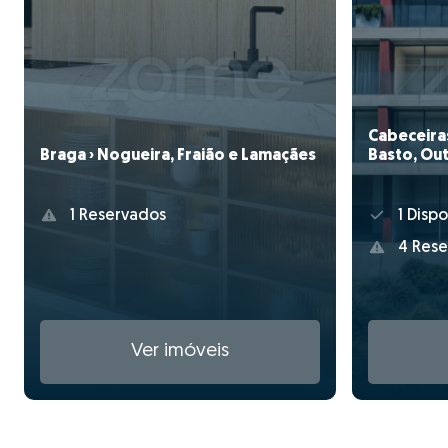
Cabeceiras
Basto, Out
Braga › Nogueira, Fraião e Lamaçães
1 Dispo
1 Reservados
4 Rese
Ver imóveis