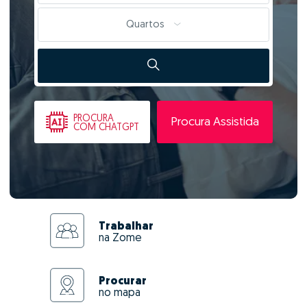
Quartos
PROCURA
Procura Assistida
COM CHATGPT
Trabalhar
na Zome
Procurar
no mapa