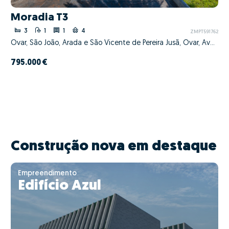
Moradia T3
3
1
1
4
ZMPT591762
Ovar, São João, Arada e São Vicente de Pereira Jusã, Ovar, Aveiro
795.000 €
Construção nova em destaque
Empreendimento
Edifício Azul