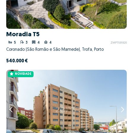
Moradia T5
5
3
4
4
ZMPT591820
Coronado (São Romão e São Mamede), Trofa, Porto
540.000 €
NOVIDADE