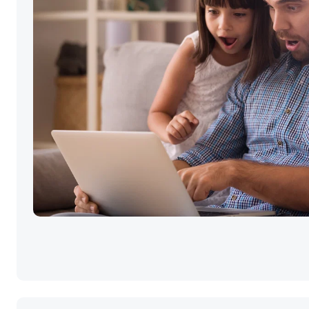
Vender a tua c
melhor preço é
simples.
Clica GO!