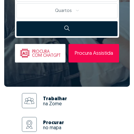
Quartos
PROCURA
Procura Assistida
COM CHATGPT
Trabalhar
na Zome
Procurar
no mapa