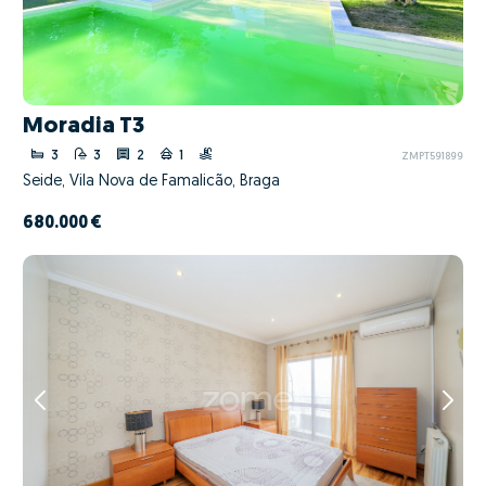
Moradia T3
3
3
2
1
ZMPT591899
Seide, Vila Nova de Famalicão, Braga
680.000 €