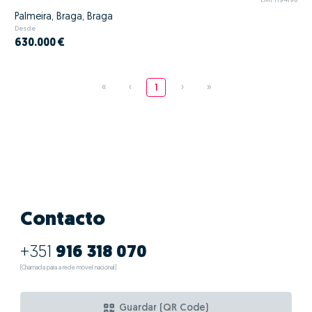
EMPT194198
Palmeira, Braga, Braga
Desde
630.000 €
«
‹
1
›
»
Contacto
+351
916 318 070
(Chamada para a rede móvel nacional)
Guardar (QR Code)