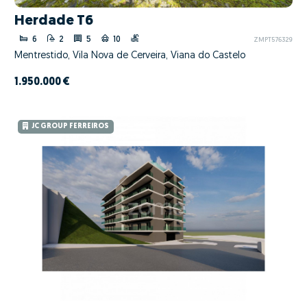
Herdade T6
6
2
5
10
ZMPT576329
Mentrestido, Vila Nova de Cerveira, Viana do Castelo
1.950.000 €
JC GROUP FERREIROS