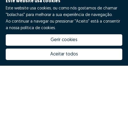
Este website usa cookies
Este website usa cookies, ou como nós gostamos de chamar
"bolachas" para melhorar a sua experiência de navegação.
Ao continuar a navegar ou pressionar "Aceito" está a consentir
a nossa política de cookies.
Gerir cookies
Quanto vale a minha casa
Inovação Zome
Porquê escolher a Zome
Hubs Zome
Aceitar todos
Missão, visão e valores
Equipa
Prémios
Contactos
Revista NOTES
FAQs
© Zome 2025
Política de Privacidade
Termos e condições