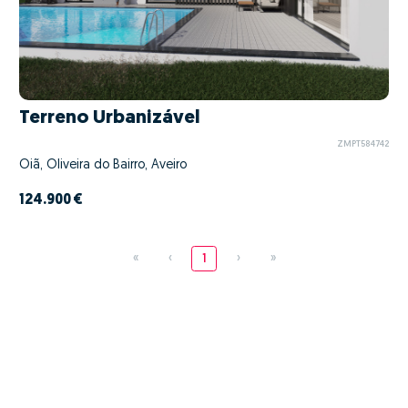
Terreno Urbanizável
ZMPT584742
Oiã, Oliveira do Bairro, Aveiro
124.900 €
«
‹
1
›
»