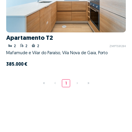
Apartamento T2
2
2
2
ZMPT591284
Mafamude e Vilar do Paraíso, Vila Nova de Gaia, Porto
385.000 €
«
‹
1
›
»