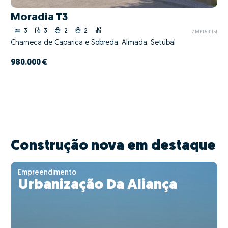
Moradia T3
3
3
2
2
ZMPT591151
Charneca de Caparica e Sobreda, Almada, Setúbal
980.000 €
Construção nova em destaque
Empreendimento
Urbanização Da Aliança