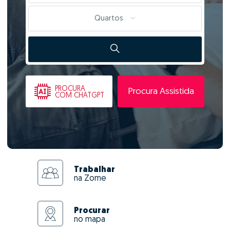
Quartos
PROCURA
Procura Assistida
COM CHATGPT
Trabalhar
na Zome
Procurar
no mapa