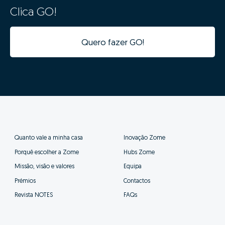
mercado e histórico anterior de vendas.
Ao clicar “GO” estarás a usufruir em simultâneo
da mais moderna tecnologia de big data,
inteligência artificial e o conhecimento de
mercado dos nossos consultores especializados,
de forma simples.
Ao definir o valor correto do teu imóvel estás a
garantir que este vai "competir" com os imóveis
semelhantes e ficará na gama de valores correta nos
diversos portais imobiliários. Definir um valor
demasiado alto fará com que o teu imóvel esteja a
"concorrer" com imóveis com outras características e
de outro posicionamento, prejudicando assim as
probabilidades de venda.