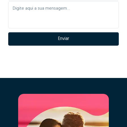
Quais as vantagens
de fazer GO! com
Rozana Lopes?