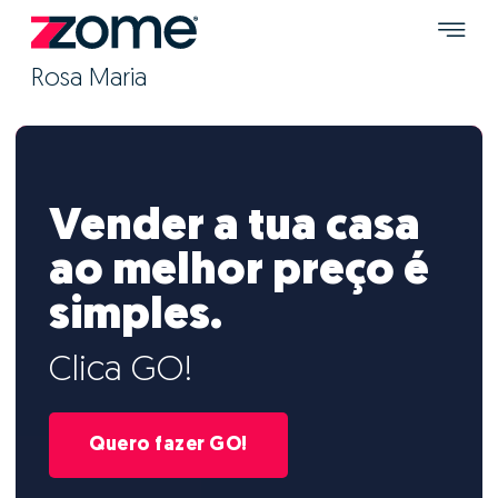
Rosa Maria
Vender a tua casa
ao melhor preço é
simples.
Clica GO!
Quero fazer GO!