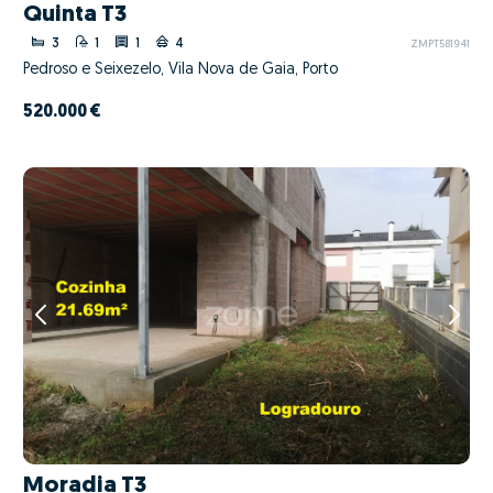
Quinta T3
3
1
1
4
ZMPT581941
Pedroso e Seixezelo, Vila Nova de Gaia, Porto
520.000 €
Moradia T3