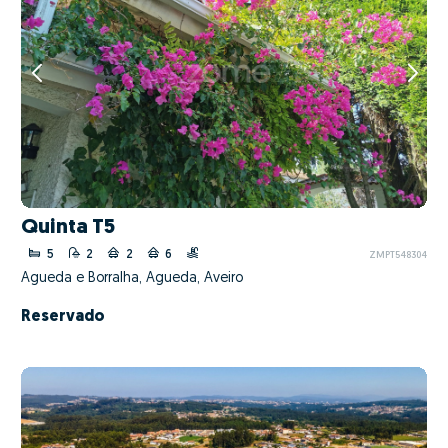
Quinta T5
5
2
2
6
ZMPT548304
Águeda e Borralha, Águeda, Aveiro
Reservado