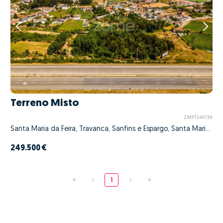
Terreno Misto
ZMPT540739
Santa Maria da Feira, Travanca, Sanfins e Espargo, Santa Maria da Feira, Aveiro
249.500 €
«
‹
1
›
»