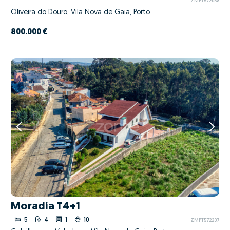
ZMPT572058
Oliveira do Douro, Vila Nova de Gaia, Porto
800.000 €
Moradia T4+1
5
4
1
10
ZMPT572207