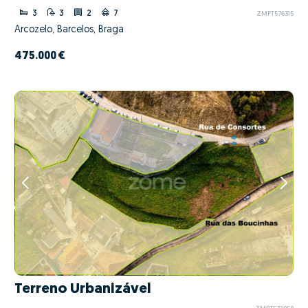
3
3
2
7
ZMPT576315
Arcozelo, Barcelos, Braga
475.000 €
Terreno Urbanizável