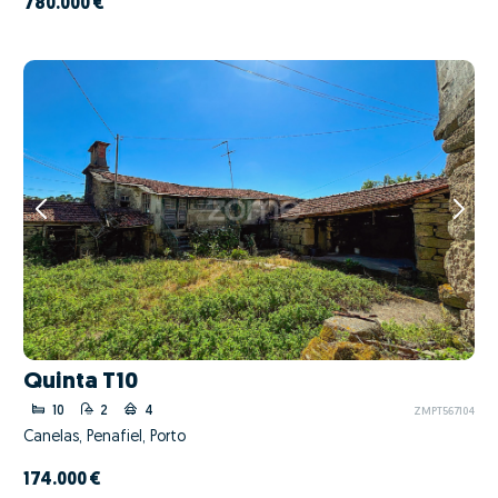
780.000 €
Quinta T10
10
2
4
ZMPT567104
Canelas, Penafiel, Porto
174.000 €