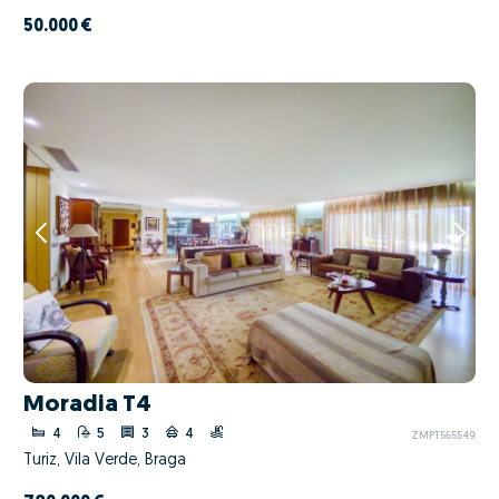
50.000 €
Moradia T4
4
5
3
4
ZMPT565549
Turiz, Vila Verde, Braga