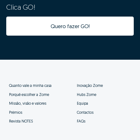
de dados imobiliários de Portugal, cruzando a
informação de mais de 2,5 milhões de imóveis
registados, que estão ou estiveram recentemente no
mercado e histórico anterior de vendas.
Ao clicar “GO” estarás a usufruir em simultâneo
da mais moderna tecnologia de big data,
inteligência artificial e o conhecimento de
mercado dos nossos consultores especializados,
de forma simples.
Ao definir o valor correto do teu imóvel estás a
garantir que este vai "competir" com os imóveis
semelhantes e ficará na gama de valores correta nos
diversos portais imobiliários. Definir um valor
demasiado alto fará com que o teu imóvel esteja a
"concorrer" com imóveis com outras características e
de outro posicionamento, prejudicando assim as