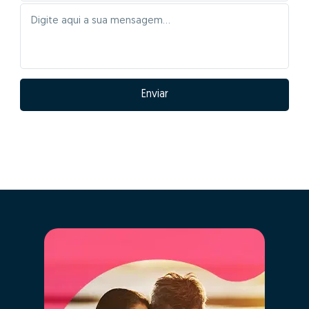
Quais as vantagens
de fazer GO! com
Richard Rugan?