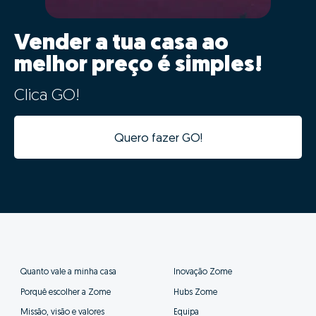
02 - Digitalização e
aceleração do processo de
venda
Os dados da tua casa ficarão automaticamente
integrados com a nossa plataforma de gestão de
processos, tornando o processo digital desde o
primeiro minuto.
Além da integração digital permitir um estudo de
mercado fiável num tempo recorde, a informatização
desta informação vai acelerar todas as seguintes fases
do processo, evitando duplicação de tarefas e
agilizando o processo.
Assim os nossos consultores poderão prestar-te