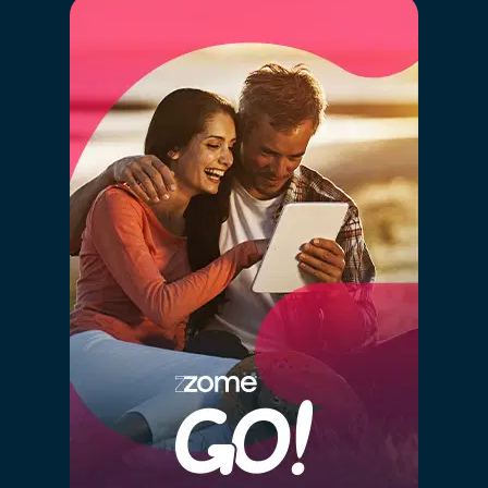
de dados imobiliários de Portugal, cruzando a
informação de mais de 2,5 milhões de imóveis
registados, que estão ou estiveram recentemente no
mercado e histórico anterior de vendas.
Ao clicar “GO” estarás a usufruir em simultâneo
da mais moderna tecnologia de big data,
inteligência artificial e o conhecimento de
mercado dos nossos consultores especializados,
de forma simples.
Ao definir o valor correto do teu imóvel estás a
garantir que este vai "competir" com os imóveis
semelhantes e ficará na gama de valores correta nos
diversos portais imobiliários. Definir um valor
demasiado alto fará com que o teu imóvel esteja a
"concorrer" com imóveis com outras características e
de outro posicionamento, prejudicando assim as
probabilidades de venda.