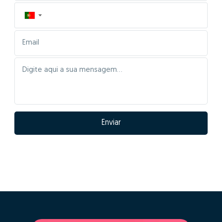
01 - Posicionar
corretamente o imóvel no
mercado
As características da tua casa serão inseridas
automaticamente para comparação com a maior base