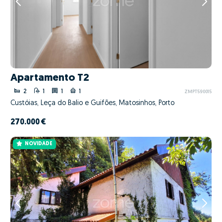
Apartamento T2
2
1
1
1
ZMPT590015
Custóias, Leça do Balio e Guifões, Matosinhos, Porto
270.000 €
NOVIDADE