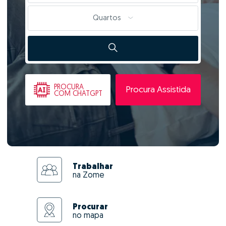
Quartos
PROCURA
Procura Assistida
COM CHATGPT
Trabalhar
na Zome
Procurar
no mapa