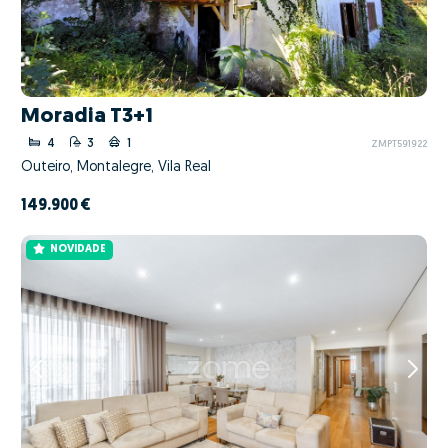
Moradia T3+1
4
3
1
ZMPT591922
Outeiro, Montalegre, Vila Real
149.900 €
NOVIDADE