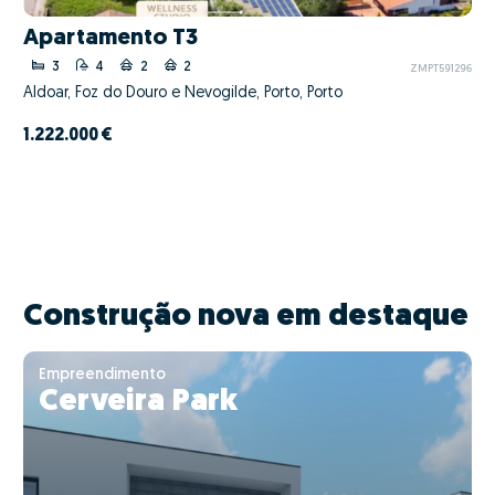
Apartamento T3
3
4
2
2
ZMPT591296
Aldoar, Foz do Douro e Nevogilde, Porto, Porto
1.222.000 €
Construção nova em destaque
Empreendimento
Cerveira Park