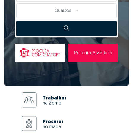
Quartos
PROCURA
Procura Assistida
COM CHATGPT
Trabalhar
na Zome
Procurar
no mapa