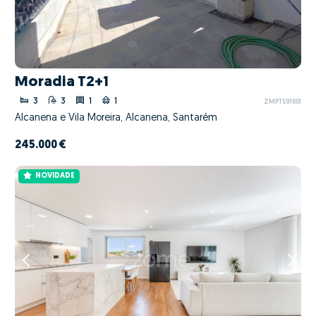
Moradia T2+1
3
3
1
1
ZMPT591801
Alcanena e Vila Moreira, Alcanena, Santarém
245.000 €
NOVIDADE