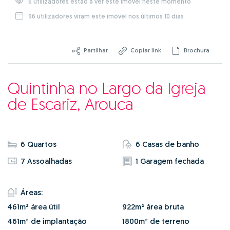
6 utilizadores estão a ver este imóvel neste momento
96 utilizadores viram este imóvel nos últimos 10 dias
Partilhar
Copiar link
Brochura
Quintinha no Largo da Igreja
de Escariz, Arouca
6 Quartos
6 Casas de banho
7 Assoalhadas
1 Garagem fechada
Áreas:
461m² área útil
922m² área bruta
461m² de implantação
1800m² de terreno