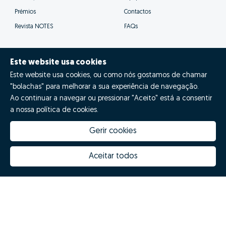
Prémios
Contactos
Revista NOTES
FAQs
Este website usa cookies
Este website usa cookies, ou como nós gostamos de chamar
© Zome 2025
"bolachas" para melhorar a sua experiência de navegação.
Ao continuar a navegar ou pressionar "Aceito" está a consentir
Política de Privacidade
a nossa política de cookies.
Termos e condições
Gerir cookies
Resolução Alternativa de Litígios
Aceitar todos
Livro de reclamações
Português (PT)
Zome Espanha