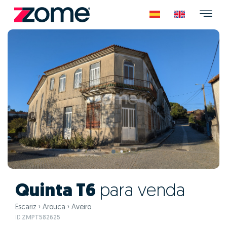
Quinta T6
para venda
Escariz
›
Arouca
›
Aveiro
ID
ZMPT582625