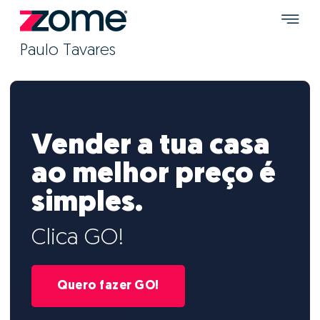
Paulo Tavares
Vender a tua casa
ao melhor preço é
simples.
Clica GO!
Quero fazer GO!