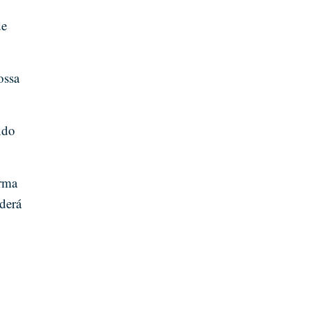
de
ossa
ndo
orma
derá