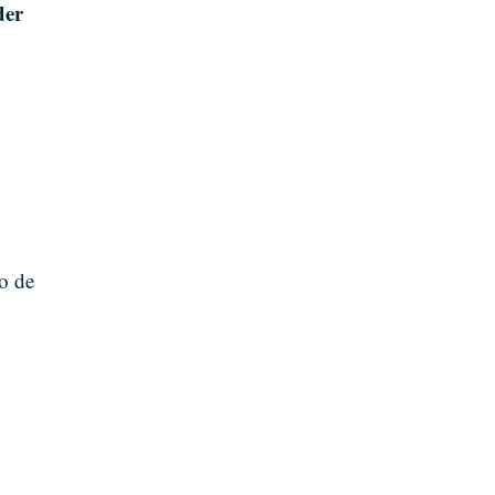
der
o de