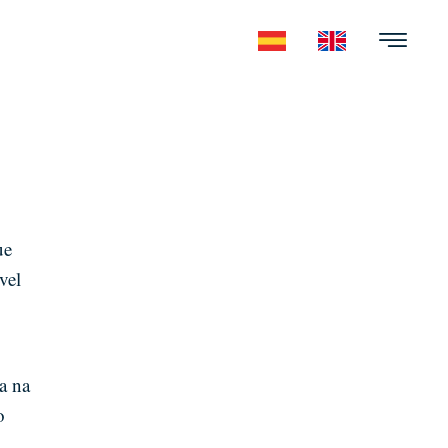
ue
vel
ra na
o