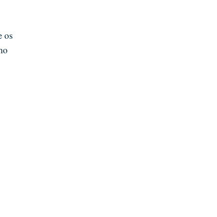
e os
mo