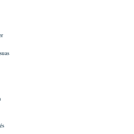
er
suas
m
és