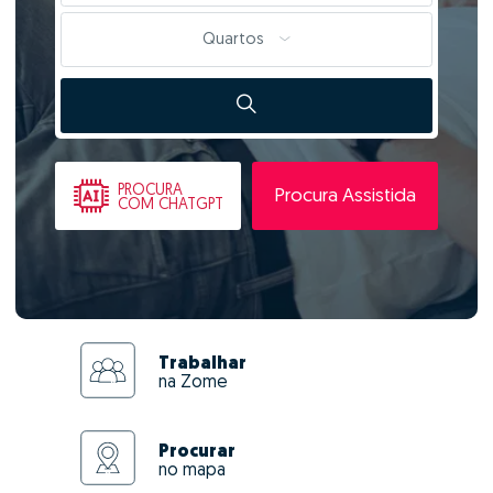
Quartos
PROCURA
Procura Assistida
COM CHATGPT
Trabalhar
na Zome
Procurar
no mapa