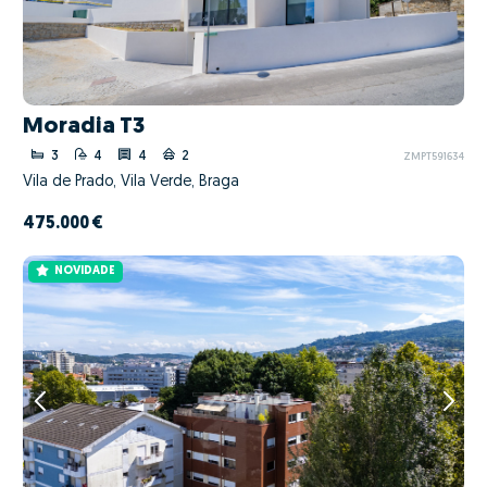
Moradia T3
3
4
4
2
ZMPT591634
Vila de Prado, Vila Verde, Braga
475.000 €
NOVIDADE