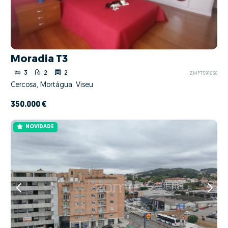
Moradia T3
3
2
2
ZMPT591636
Cercosa, Mortágua, Viseu
350.000 €
NOVIDADE