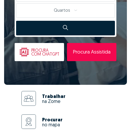
Quartos
PROCURA
Procura Assistida
COM CHATGPT
Trabalhar
na Zome
Procurar
no mapa