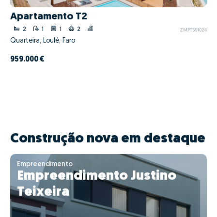
Apartamento T2
2
1
1
2
ZMPT591024
Quarteira, Loulé, Faro
959.000 €
Construção nova em destaque
Empreendimento
Empreendimento Justino
Teixeira