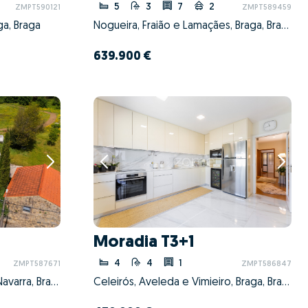
5
3
7
2
ZMPT590121
ZMPT589459
ga, Braga
Nogueira, Fraião e Lamaçães, Braga, Braga
639.900 €
Moradia T3+1
4
4
1
ZMPT587671
ZMPT586847
Santa Lucrécia de Algeriz e Navarra, Braga, Braga
Celeirós, Aveleda e Vimieiro, Braga, Braga