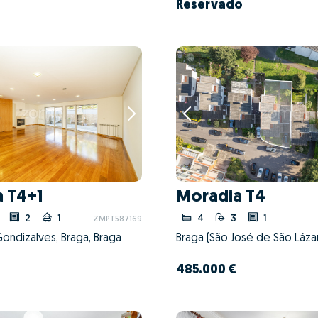
Reservado
 T4+1
Moradia T4
2
1
4
3
1
ZMPT587169
Gondizalves, Braga, Braga
485.000 €