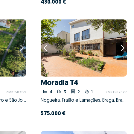
430.000 €
Moradia T4
4
3
2
1
ZMPT587159
ZMPT587027
Braga (São José de São Lázaro e São João do Souto), Braga, Braga
Nogueira, Fraião e Lamaçães, Braga, Braga
575.000 €