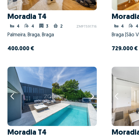
Moradia T4
Moradi
4
4
3
2
4
4
ZMPT591716
Palmeira, Braga, Braga
Braga (São Ví
400.000 €
729.000 €
Moradia T4
Moradi