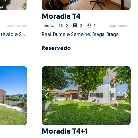
Moradia T4
4
2
2
1
ZMPT591197
ZMPT590906
Escudeiros e Penso (Santo Estêvão e São Vicente), Braga, Braga
Real, Dume e Semelhe, Braga, Braga
Reservado
Moradia T4+1