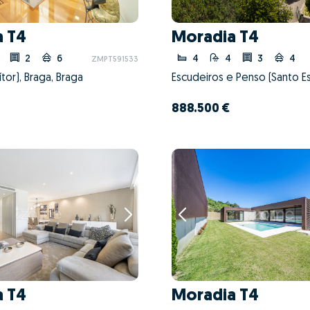
a T4
Moradia T4
2
6
4
4
3
4
ZMPT591533
tor), Braga, Braga
888.500 €
a T4
Moradia T4