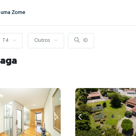
r uma Zome
T4
Outros
ID
raga