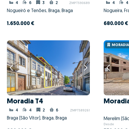
4
6
3
2
4
4
ZMPT590689
Nogueiró e Tenões, Braga, Braga
1.650.000 €
680.000 €
MORADIA 
Moradia T4
Moradi
4
4
2
6
ZMPT589261
Braga (São Vítor), Braga, Braga
Desde