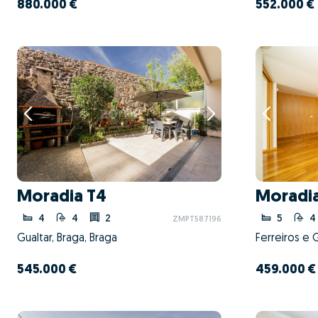
880.000 €
552.000 €
Moradia T4
Moradia
4
4
2
5
4
ZMPT587196
Gualtar, Braga, Braga
Ferreiros e 
545.000 €
459.000 €