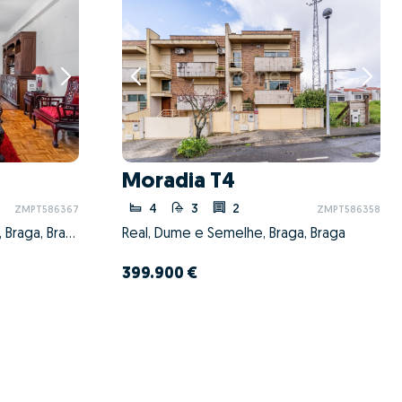
Moradia T4
4
3
2
ZMPT586367
ZMPT586358
Nogueira, Fraião e Lamaçães, Braga, Braga
Real, Dume e Semelhe, Braga, Braga
399.900 €