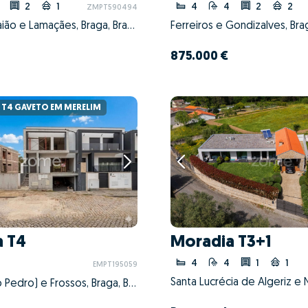
2
1
4
4
2
2
ZMPT590494
Nogueira, Fraião e Lamaçães, Braga, Braga
Ferreiros e Gondizalves, Bra
875.000 €
T4 GAVETO EM MERELIM
a T4
Moradia T3+1
4
4
1
1
EMPT195059
Merelim (São Pedro) e Frossos, Braga, Braga