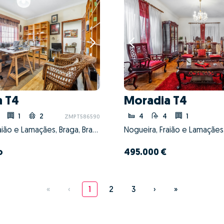
a T4
Moradia T4
1
2
4
4
1
ZMPT586590
Nogueira, Fraião e Lamaçães, Braga, Braga
o
495.000 €
«
‹
1
2
3
›
»