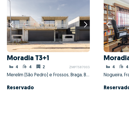
Moradia T3+1
Moradi
4
4
2
4
4
ZMPT587003
Merelim (São Pedro) e Frossos, Braga, Braga
Reservado
Reservad