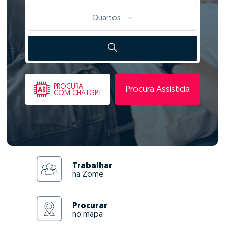
Quartos
PROCURA
Procura Assistida
COM CHATGPT
Trabalhar
na Zome
Procurar
no mapa