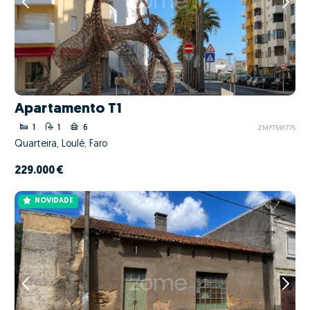
Apartamento T1
1
1
6
ZMPT591775
Quarteira, Loulé, Faro
229.000 €
NOVIDADE