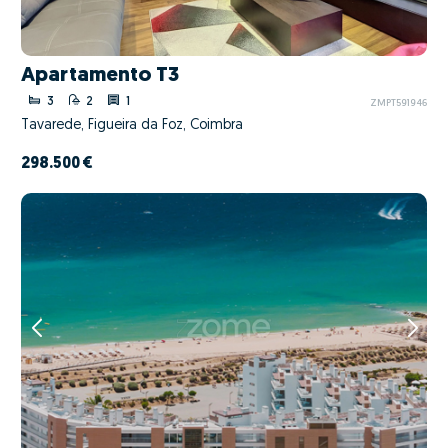
Apartamento T3
3
2
1
ZMPT591946
Tavarede, Figueira da Foz, Coimbra
298.500 €