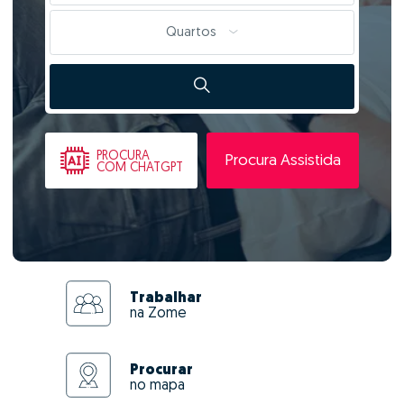
Quartos
PROCURA
Procura Assistida
COM CHATGPT
Trabalhar
na Zome
Procurar
no mapa