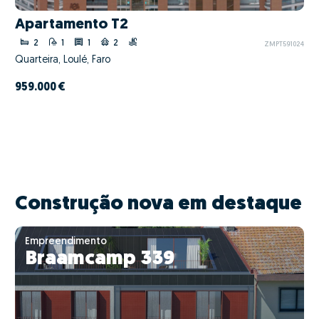
Apartamento T2
2
1
1
2
ZMPT591024
Quarteira, Loulé, Faro
959.000 €
Construção nova em destaque
Empreendimento
Braamcamp 339