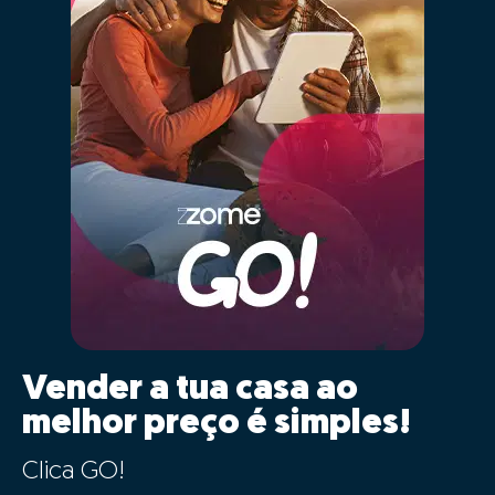
01 - Posicionar
corretamente o imóvel no
mercado
As características da tua casa serão inseridas
automaticamente para comparação com a maior base
de dados imobiliários de Portugal, cruzando a
informação de mais de 2,5 milhões de imóveis
registados, que estão ou estiveram recentemente no
mercado e histórico anterior de vendas.
Ao clicar “GO” estarás a usufruir em simultâneo
da mais moderna tecnologia de big data,
inteligência artificial e o conhecimento de
mercado dos nossos consultores especializados,
de forma simples.
Ao definir o valor correto do teu imóvel estás a
garantir que este vai "competir" com os imóveis