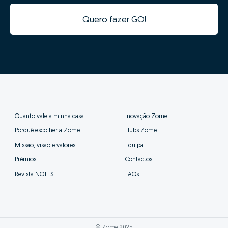
semelhantes e ficará na gama de valores correta nos
diversos portais imobiliários. Definir um valor
demasiado alto fará com que o teu imóvel esteja a
"concorrer" com imóveis com outras características e
de outro posicionamento, prejudicando assim as
probabilidades de venda.
02 - Digitalização e
aceleração do processo de
venda
Os dados da tua casa ficarão automaticamente
integrados com a nossa plataforma de gestão de
processos, tornando o processo digital desde o
primeiro minuto.