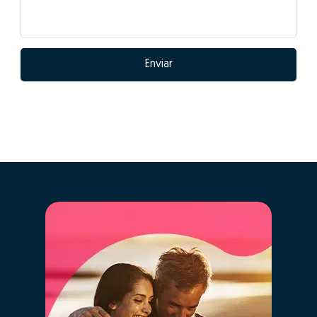
Quais as vantagens
de fazer GO! com
Patrícia Lisboa?