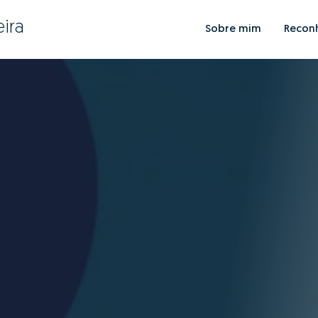
ira
Sobre mim
Recon