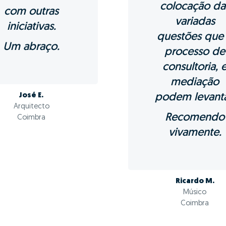
ns de fazer GO! co
Moreira?
01 - Pos