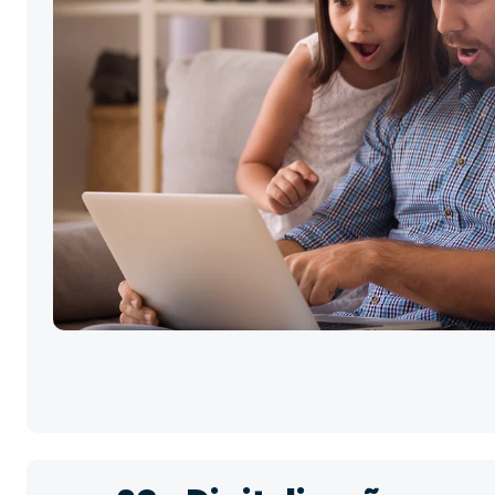
Vender a tua c
melhor preço é
simples.
Clica GO!