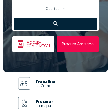
Quartos
PROCURA
Procura Assistida
COM CHATGPT
Trabalhar
na Zome
Procurar
no mapa