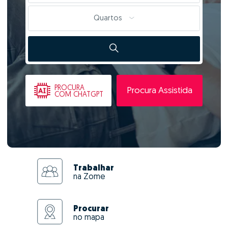
Quartos
PROCURA
Procura Assistida
COM CHATGPT
Trabalhar
na Zome
Procurar
no mapa