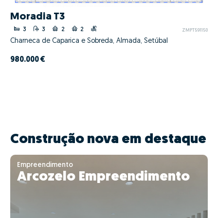
Moradia T3
3
3
2
2
ZMPT591150
Charneca de Caparica e Sobreda, Almada, Setúbal
980.000 €
Construção nova em destaque
Empreendimento
Arcozelo Empreendimento