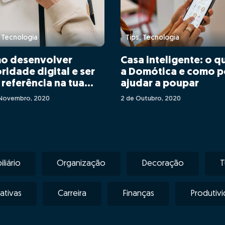
, Tecnologia
Tips, Tecnologia
o desenvolver
Casa inteligente: o q
ridade digital e ser
a Domótica e como 
referência na tua
ajudar a poupar
 - por Adriana
Novembro, 2020
2 de Outubro, 2020
çalves
liário
Organização
Decoração
T
tivas
Carreira
Finanças
Produtiv