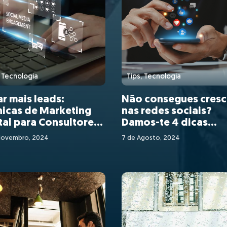
, Tecnologia
Tips, Tecnologia
r mais leads:
Não consegues cresc
icas de Marketing
nas redes sociais?
tal para Consultores
Damos-te 4 dicas
iliários
infalíveis para poten
Novembro, 2024
7 de Agosto, 2024
os teus resultados