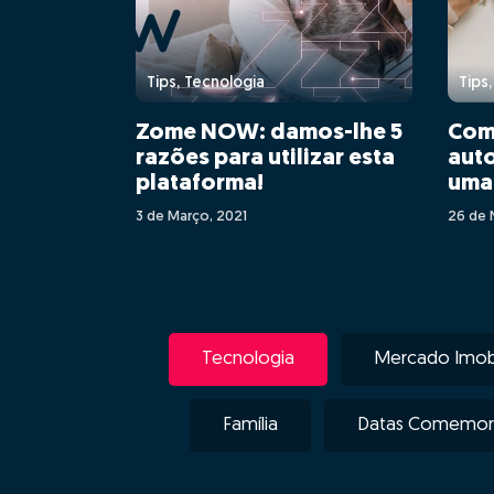
Tips, Tecnologia
Tips
Zome NOW: damos-lhe 5
Com
razões para utilizar esta
auto
plataforma!
uma 
área
3 de Março, 2021
26 de 
Gon
Tecnologia
Mercado Imobi
Família
Datas Comemora