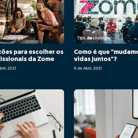
, Tecnologia
Tips, Tecnologia
zões para escolher os
Como é que "mudam
issionais da Zome
vidas juntos"?
bril, 2021
6 de Abril, 2021