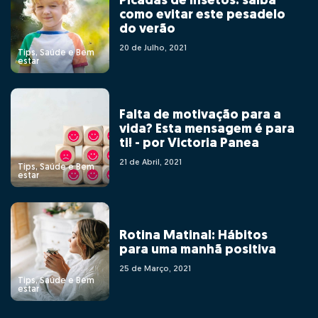
Picadas de insetos: saiba
como evitar este pesadelo
do verão
20 de Julho, 2021
Tips, Saúde e Bem
estar
Falta de motivação para a
vida? Esta mensagem é para
ti! - por Victoria Panea
21 de Abril, 2021
Tips, Saúde e Bem
estar
Rotina Matinal: Hábitos
para uma manhã positiva
25 de Março, 2021
Tips, Saúde e Bem
estar