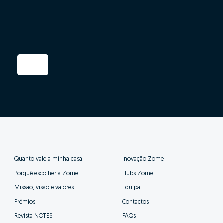
Quanto vale a minha casa
Inovação Zome
Porquê escolher a Zome
Hubs Zome
Missão, visão e valores
Equipa
Prémios
Contactos
Revista NOTES
FAQs