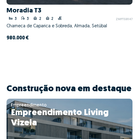
Moradia T3
3
3
2
2
ZMPT591147
Charneca de Caparica e Sobreda, Almada, Setúbal
980.000 €
Construção nova em destaque
Empreendimento
Empreendimento Living
Vizela