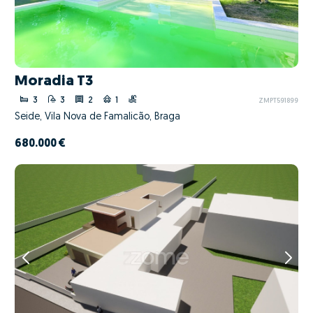
Moradia T3
3
3
2
1
ZMPT591899
Seide, Vila Nova de Famalicão, Braga
680.000 €