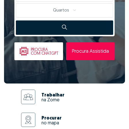
Quartos
PROCURA
Procura Assistida
COM CHATGPT
Trabalhar
na Zome
Procurar
no mapa