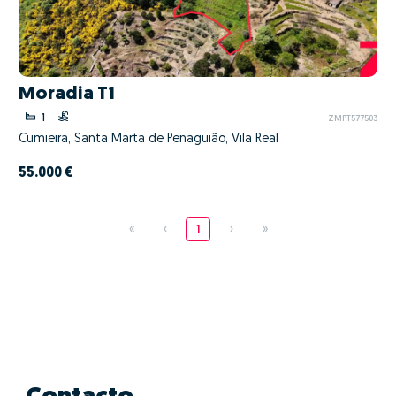
Moradia T1
1
ZMPT577503
Cumieira, Santa Marta de Penaguião, Vila Real
55.000 €
«
‹
1
›
»