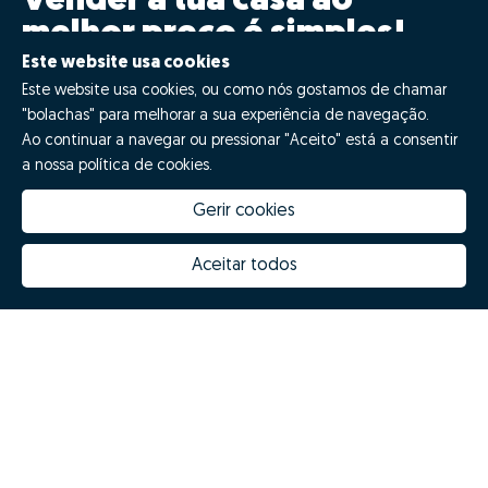
Vender a tua casa ao
melhor preço é simples!
Este website usa cookies
Clica GO!
Este website usa cookies, ou como nós gostamos de chamar
"bolachas" para melhorar a sua experiência de navegação.
Ao continuar a navegar ou pressionar "Aceito" está a consentir
Quero fazer GO!
a nossa política de cookies.
Gerir cookies
Aceitar todos
Quanto vale a minha casa
Inovação Zome
Porquê escolher a Zome
Hubs Zome
Missão, visão e valores
Equipa
Prémios
Contactos
Revista NOTES
FAQs