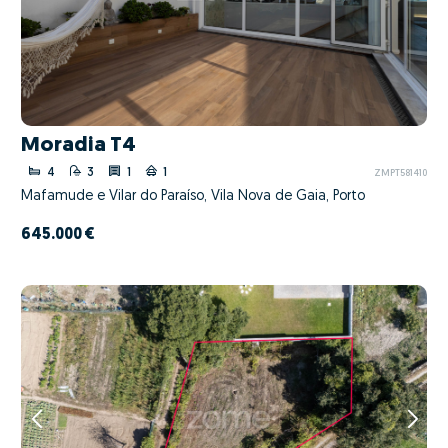
Moradia T4
4
3
1
1
ZMPT581410
Mafamude e Vilar do Paraíso, Vila Nova de Gaia, Porto
645.000 €